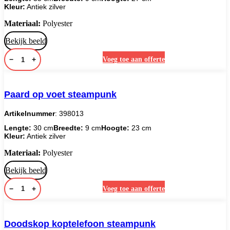
Kleur:
Antiek zilver
Materiaal:
Polyester
Bekijk beeld
−
+
Voeg toe aan offerte
Paard op voet steampunk
Artikelnummer
: 398013
Lengte:
30 cm
Breedte:
9 cm
Hoogte:
23 cm
Kleur:
Antiek zilver
Materiaal:
Polyester
Bekijk beeld
−
+
Voeg toe aan offerte
Doodskop koptelefoon steampunk