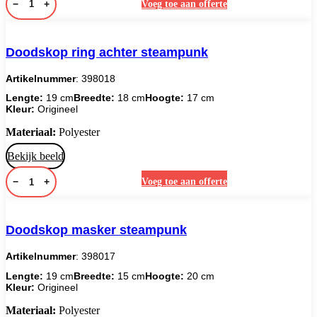
−
+
Voeg toe aan offerte
Doodskop ring achter steampunk
Artikelnummer
: 398018
Lengte:
19 cm
Breedte:
18 cm
Hoogte:
17 cm
Kleur:
Origineel
Materiaal:
Polyester
Bekijk beeld
−
+
Voeg toe aan offerte
Doodskop masker steampunk
Artikelnummer
: 398017
Lengte:
19 cm
Breedte:
15 cm
Hoogte:
20 cm
Kleur:
Origineel
Materiaal:
Polyester