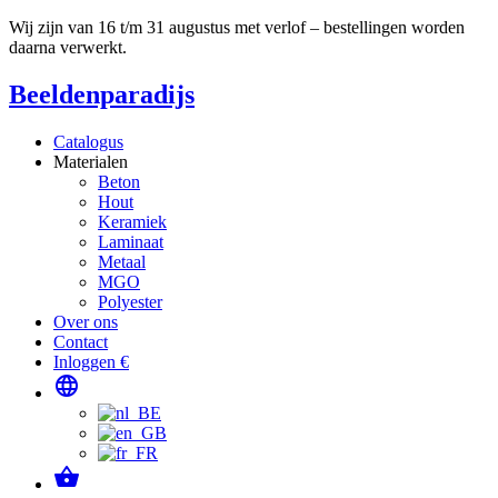
Wij zijn van 16 t/m 31 augustus met verlof – bestellingen worden
daarna verwerkt.
Beeldenparadijs
Catalogus
Materialen
Beton
Hout
Keramiek
Laminaat
Metaal
MGO
Polyester
Over ons
Contact
Inloggen €
language
shopping_basket