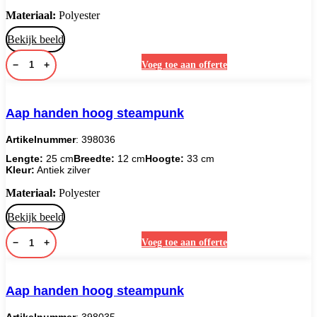
Materiaal:
Polyester
Bekijk beeld
−
+
Voeg toe aan offerte
Aap handen hoog steampunk
Artikelnummer
: 398036
Lengte:
25 cm
Breedte:
12 cm
Hoogte:
33 cm
Kleur:
Antiek zilver
Materiaal:
Polyester
Bekijk beeld
−
+
Voeg toe aan offerte
Aap handen hoog steampunk