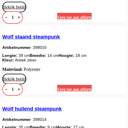
Bekijk beeld
−
+
Voeg toe aan offerte
Wolf staand steampunk
Artikelnummer
: 398015
Lengte:
39 cm
Breedte:
14 cm
Hoogte:
18 cm
Kleur:
Antiek zilver
Materiaal:
Polyester
Bekijk beeld
−
+
Voeg toe aan offerte
Wolf huilend steampunk
Artikelnummer
: 398014
Lengte:
35 cm
Breedte:
9 cm
Hoogte:
27 cm