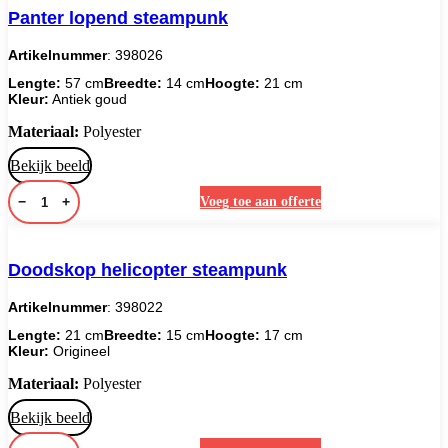
Panter lopend steampunk
Artikelnummer
: 398026
Lengte:
57 cm
Breedte:
14 cm
Hoogte:
21 cm
Kleur:
Antiek goud
Materiaal:
Polyester
Bekijk beeld
−
+
Voeg toe aan offerte
Doodskop helicopter steampunk
Artikelnummer
: 398022
Lengte:
21 cm
Breedte:
15 cm
Hoogte:
17 cm
Kleur:
Origineel
Materiaal:
Polyester
Bekijk beeld