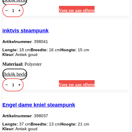
−
+
Voeg toe aan offerte
inktvis steampunk
Artikelnummer
: 398041
Lengte:
18 cm
Breedte:
16 cm
Hoogte:
15 cm
Kleur:
Antiek goud
Materiaal:
Polyester
Bekijk beeld
−
+
Voeg toe aan offerte
Engel dame kniel steampunk
Artikelnummer
: 398037
Lengte:
37 cm
Breedte:
13 cm
Hoogte:
21 cm
Kleur:
Antiek goud