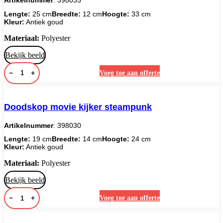
Artikelnummer
: 398035
Lengte:
25 cm
Breedte:
12 cm
Hoogte:
33 cm
Kleur:
Antiek goud
Materiaal:
Polyester
Bekijk beeld
−
+
Voeg toe aan offerte
Doodskop movie kijker steampunk
Artikelnummer
: 398030
Lengte:
19 cm
Breedte:
14 cm
Hoogte:
24 cm
Kleur:
Antiek goud
Materiaal:
Polyester
Bekijk beeld
−
+
Voeg toe aan offerte